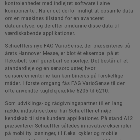
kontrolenheder med indlejret software i sine
komponenter. Nu er det derfor muligt at opsamle data
om en maskines tilstand for en avanceret
dataanalyse, og derefter omdanne disse data til
værdiskabende applikationer.
Schaefflers nye FAG VarioSense, der præsenteres på
årets Hannover Messe, er blot ét eksempel på et
fleksibelt konfigurerbart sensorleje. Det består af et
standardleje og en sensorcluster, hvor
sensorelementerne kan kombineres på forskellige
måder. I første omgang fås FAG VarioSense til den
ofte anvendte kuglelejerække 6205 til 6210.
Som udviklings- og rådgivningspartner til en lang
række industrisektorer har Schaeffler et nøje
kendskab til sine kunders applikationer. På stand A12
præsenterer Schaeffler således innovative eksempler
på mobility løsninger, til f.eks. cykler og mobile