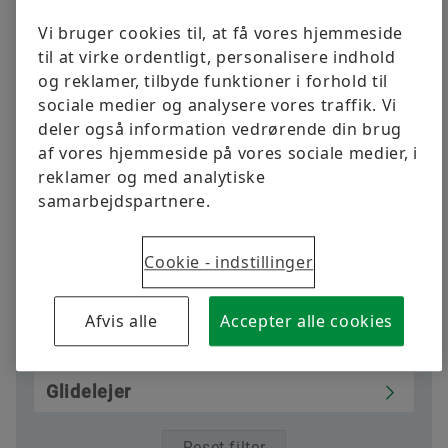
Kurser
Glidelejer
Vi bruger cookies til, at få vores hjemmeside
Quality
Bestil nu
til at virke ordentligt, personalisere indhold
Beregning & rådgivning
Radialkuglelejer
og reklamer, tilbyde funktioner i forhold til
Supplier Programs
sociale medier og analysere vores traffik. Vi
deler også information vedrørende din brug
Radialrullelejer
Supplier information management
af vores hjemmeside på vores sociale medier, i
reklamer og med analytiske
Other rolling bearings
samarbejdspartnere.
Radial insert ball bearings and
Cookie - indstillinger
housing units
Afvis alle
Accepter alle cookies
Lejehuse
Glidelejer
Reset filter